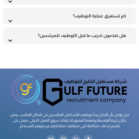
كم تستغرق عملية التوظيف؟
هل تقدمون تدريب ما قبل التوظيف للمرشحين؟
نحن نؤمن بأن النجاح يبدأ بتوظيف الأشخاص المناسبين في المكان المناسب. ومن
خلال خبرتنا الواسعة وفهمنا العميق لاحتياجات سوق العمل الدولي، نعمل على
تقديم خدمات متكاملة تلبي متطلبات عملائنا وتدعم نموهم المستدام.