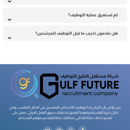
كم تستغرق عملية التوظيف؟
هل تقدمون تدريب ما قبل التوظيف للمرشحين؟
نحن نؤمن بأن النجاح يبدأ بتوظيف الأشخاص المناسبين في المكان المناسب. ومن
خلال خبرتنا الواسعة وفهمنا العميق لاحتياجات سوق العمل الدولي، نعمل على
تقديم خدمات متكاملة تلبي متطلبات عملائنا وتدعم نموهم المستدام.