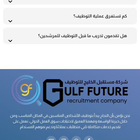
كم تستغرق عملية التوظيف؟
هل تقدمون تدريب ما قبل التوظيف للمرشحين؟
نحن نؤمن بأن النجاح يبدأ بتوظيف الأشخاص المناسبين في المكان المناسب. ومن
خلال خبرتنا الواسعة وفهمنا العميق لاحتياجات سوق العمل الدولي، نعمل على
تقديم خدمات متكاملة تلبي متطلبات عملائنا وتدعم نموهم المستدام.