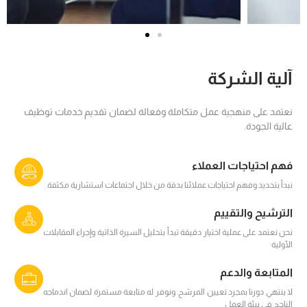
آلية الشركة
نعتمد على منهجية عمل متكاملة وفعالة لضمان تقديم خدمات توظيف
عالية الجودة.
فهم احتياجات العملاء
نبدأ بتحديد وفهم احتياجات عملائنا بدقة من خلال اجتماعات استشارية مكثفة.
الترشيح والتقييم
نحن نعتمد على عملية اختيار دقيقة تبدأ بتحليل السيرة الذاتية وإجراء المقابلات
الأولية
المتابعة والدعم
لا ينتهي دورنا بمجرد تعيين المرشح. ونوفر له متابعة مستمرة لضمان اندماجه
الناجح في بيئة العمل