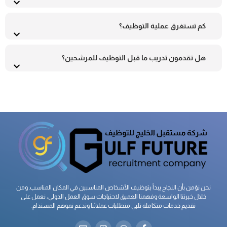
كم تستغرق عملية التوظيف؟
هل تقدمون تدريب ما قبل التوظيف للمرشحين؟
نحن نؤمن بأن النجاح يبدأ بتوظيف الأشخاص المناسبين في المكان المناسب. ومن
خلال خبرتنا الواسعة وفهمنا العميق لاحتياجات سوق العمل الدولي، نعمل على
تقديم خدمات متكاملة تلبي متطلبات عملائنا وتدعم نموهم المستدام.