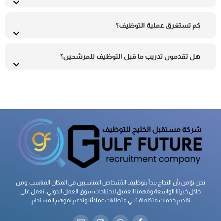
كم تستغرق عملية التوظيف؟
هل تقدمون تدريب ما قبل التوظيف للمرشحين؟
نحن نؤمن بأن النجاح يبدأ بتوظيف الأشخاص المناسبين في المكان المناسب. ومن
خلال خبرتنا الواسعة وفهمنا العميق لاحتياجات سوق العمل الدولي، نعمل على
تقديم خدمات متكاملة تلبي متطلبات عملائنا وتدعم نموهم المستدام.