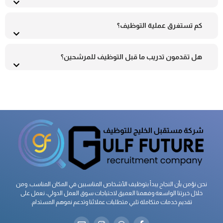
كم تستغرق عملية التوظيف؟
هل تقدمون تدريب ما قبل التوظيف للمرشحين؟
نحن نؤمن بأن النجاح يبدأ بتوظيف الأشخاص المناسبين في المكان المناسب. ومن
خلال خبرتنا الواسعة وفهمنا العميق لاحتياجات سوق العمل الدولي، نعمل على
تقديم خدمات متكاملة تلبي متطلبات عملائنا وتدعم نموهم المستدام.