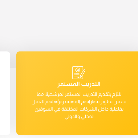
التدريب المستمر
نلتزم بتقديم التدريب المستمر لمرشحينا، مما
يضمن تطوير مهاراتهم المهنية ويؤهلهم للعمل
بفاعلية داخل الشركات المختلفة في السوقين
المحلي والدولي.